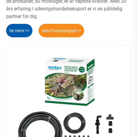
de produkter, du modtager, er af højeste kvalitet. Med 20
års erfaring i udenrigshandelseksport er vi en pålidelig
partner for dig.
Se mere >>
Send forespørgsel >>