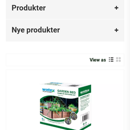
Valg af den rigtige kunstvandingsmetode afhænger af
Produkter
faktorer som jordtype, klima, plantebehov og
vandtilgængelighed. Nedenfor er de primære systemer,
der bruges i dag:
Nye produkter
Sprinklervanding: Efterligner nedbør ved at fordele vand
gennem et system af rør og sprinklerhoveder. Ideel til
græsplæner og store arealer.
Drypvanding: Leverer vand direkte til plantens rødder via
View as
emittere, hvilket minimerer fordampning og afstrømning.
Perfekt til haver, rækker af afgrøder og vandfølsomme
planter.
Overfladevanding: Indebærer oversvømmelse eller furning
af jorden, så vandet kan strømme over jordoverfladen.
Anvendes almindeligvis i landbruget til markafgrøder.
Vanding under overfladen: Placerer vand under
jordoverfladen, hvilket reducerer fordampning og
ukrudtsvækst. Velegnet til græstørv og visse afgrøder.