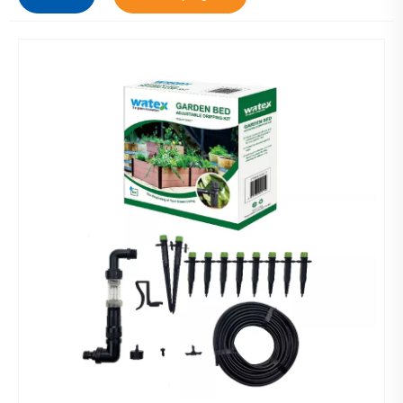
spilde, især på skrånende eller ujævnt terræn.
Mikrovanding hjælper med at reducere afstrømning ved
at levere vand langsomt og jævnt til planternes rødder.
4.Vandbesparelse: Ved at levere vand direkte til
planternes rødder kan mikrovanding reducere
vandforbruget med op til 50 % sammenlignet med
traditionelle kunstvandingssystemer.
Samlet set er mikrovanding en effektiv og effektiv måde
at vande dine planter og samtidig spare på vandet. Det er
en fantastisk mulighed for husejere, der ønsker at bevare
et sundt landskab og samtidig reducere deres
vandforbrug.