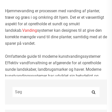
Hjemmevanding er processen med vanding af planter,
træer og græs i og omkring dit hjem. Det er et væsentligt
aspekt for at opretholde et sundt og smukt
landskab.
Vanding
systemer kan designes til at give den
korrekte mængde vand til dine planter, samtidig med at de
sparer på vandet.
Omfattende guide til moderne kunstvandingssystemer
Effektiv vandforvaltning er afgørende for at opretholde
sunde landskaber, landbrugsmarker og haver. Moderne
kunstvandingssystemer har udviklet sig betydeligt og
tilbyder præcis kontrol, vandbesparelse og
automatisering. Denne vejledning giver et dybdegående
kig på forskellige kunstvandingsteknologier, deres
specifikationer og svar på ofte stillede spørgsmål.
Typer af kunstvandingssystemer