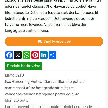
økologisk havearbejde plast vaser.Vi har 30 års erfaring i
udenrigshandel eksport.Øko Havearbejde Lodret Have
Blomsterpotte Det er et urtepotte sæt, der kan bruges til
lodret plantning på væggen. Det farverige design gør
farverne mere levende. Vi ser frem til at blive din
langsigtede partner i Kina.
Send forespørgsel
Facebook
X
WhatsApp
Pinterest
LinkedIn
Share
Produkt beskrivelse
MPN: 3210
Eco Gardening Vertical Garden Blomsterpotte er
sammensat af tre hængende strimler, tre
vandopbevarende hængende potter og ni 4''
blomsterpotter.
Lodret havearbejde er en populær pladsbesparende