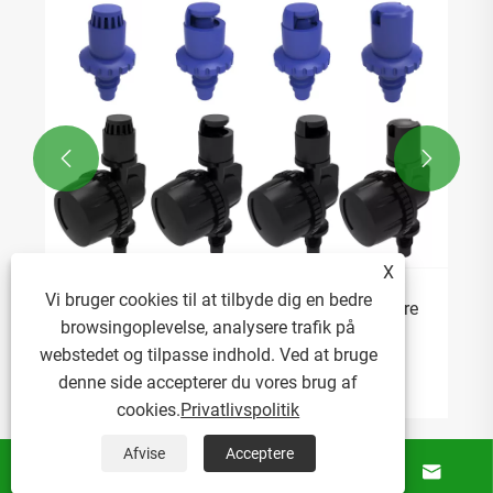


X
Vi bruger cookies til at tilbyde dig en bedre
Hvordan kan mikrosprinklersprøjter optimere
browsingoplevelse, analysere trafik på
vandfordelingen i drivhuse?
webstedet og tilpasse indhold. Ved at bruge
Se mere >>
denne side accepterer du vores brug af
cookies.
Privatlivspolitik
Afvise
Acceptere




Om Os