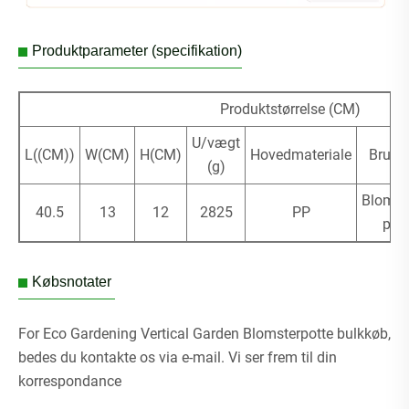
Produktparameter (specifikation)
Produktstørrelse (CM)
U/vægt
L((CM))
W(CM)
H(CM)
Hovedmateriale
Brugt
(g)
Blomst
40.5
13
12
2825
PP
plan
Købsnotater
For Eco Gardening Vertical Garden Blomsterpotte bulkkøb,
bedes du kontakte os via e-mail. Vi ser frem til din
korrespondance