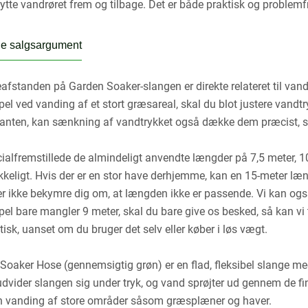
lytte vandrøret frem og tilbage. Det er både praktisk og problemfr
e salgsargument
afstanden på Garden Soaker-slangen er direkte relateret til vandtr
el ved vanding af et stort græsareal, skal du blot justere vandt
ejkanten, kan sænkning af vandtrykket også dække dem præcist, s
cialfremstillede de almindeligt anvendte længder på 7,5 meter, 10
ækkeligt. Hvis der er en stor have derhjemme, kan en 15-meter læn
r ikke bekymre dig om, at længden ikke er passende. Vi kan også 
el bare mangler 9 meter, skal du bare give os besked, så kan vi t
tisk, uanset om du bruger det selv eller køber i løs vægt.
Soaker Hose (gennemsigtig grøn) er en flad, fleksibel slange m
udvider slangen sig under tryk, og vand sprøjter ud gennem de fine
vn vanding af store områder såsom græsplæner og haver.