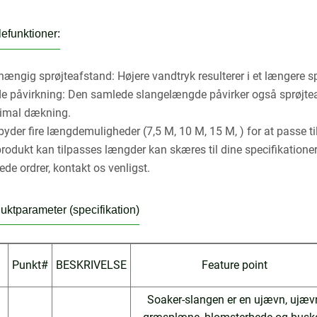
efunktioner:
hængig sprøjteafstand: Højere vandtryk resulterer i et længere 
 påvirkning: Den samlede slangelængde påvirker også sprøjteafs
timal dækning.
lbyder fire længdemuligheder (7,5 M, 10 M, 15 M, ) for at passe 
produkt kan tilpasses længder kan skæres til dine specifikationer
ede ordrer, kontakt os venligst.
uktparameter (specifikation)
Punkt#
BESKRIVELSE
Feature point
Soaker-slangen er en ujævn, ujæv