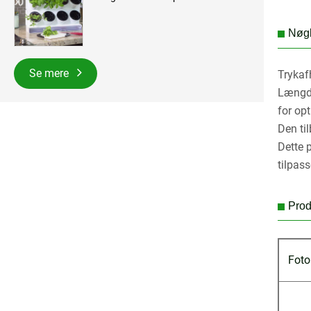
Nøgl
Se mere
Trykaf
Længde
for op
Den ti
Dette 
tilpass
Prod
Foto