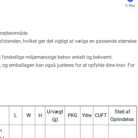
E-Mail
sprøjteområde.
tanden, hvilket gør det vigtigt at vælge en passende størrelse
til forskellige miljømæssige behov enkelt og bekvemt.
, og emballagen kan også justeres for at opfylde dine krav. For
U/vægt
Sted af
L
W
H
PKG
Ydre
CUFT
(g)
Oprindelse:
n