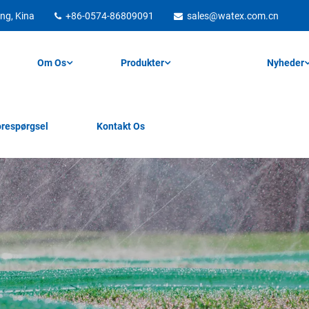
ng, Kina
+86-0574-86809091
sales@watex.com.cn
Om Os
Produkter
Nyheder
respørgsel
Kontakt Os