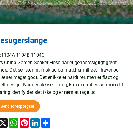
esugerslange
:1104A 1104B 1104C
's China Garden Soaker Hose har et gennemsigtigt grønt
de. Det ser særligt frisk ud og matcher miljøet i haver og
æner meget godt. Det er ikke et hårdt rør, men et fladt og
belt design. Når den ikke er i brug, kan den rulles sammen til
ring, den fylder slet ikke og er nem at tage ud.
Send forespørgsel
acebook
X
WhatsApp
Pinterest
LinkedIn
Share