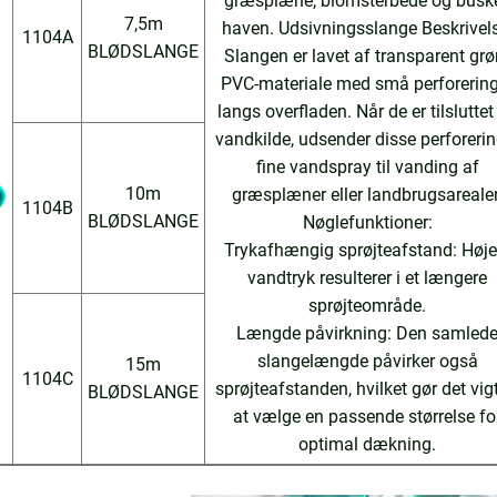
græsplæne, blomsterbede og buske
7,5m
haven. Udsivningsslange Beskrivels
1104A
BLØDSLANGE
Slangen er lavet af transparent grø
PVC-materiale med små perforering
langs overfladen. Når de er tilsluttet
vandkilde, udsender disse perforerin
fine vandspray til vanding af
10m
græsplæner eller landbrugsarealer
1104B
BLØDSLANGE
Nøglefunktioner:
Trykafhængig sprøjteafstand: Høje
vandtryk resulterer i et længere
sprøjteområde.
Længde påvirkning: Den samled
slangelængde påvirker også
15m
1104C
sprøjteafstanden, hvilket gør det vigt
BLØDSLANGE
at vælge en passende størrelse fo
optimal dækning.