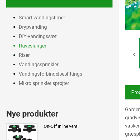
Smart vandingstimer
Drypvanding
DIY-vandingssæt
Haveslanger
Riser
Vandingssprinkler
Vandingsforbindelsesfittings
Mikro sprinkler sprøjter
Pro
Garden
Nye produkter
gradvis
vasker
On-Off Inline ventil
græspl