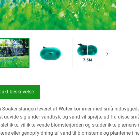
dukt beskrivelse
 Soaker-slangen leveret af Watex kommer med små indbyggede va
t udvide sig under vandtryk, og vand vil sprøjte ud fra disse små
 slet ikke, vil ikke vende blomsterjorden og skader ikke plænens 
æne eller genopfyldning af vand til blomsterne og planterne i ha