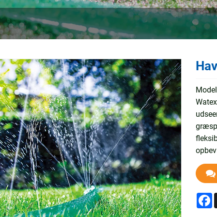
Hav
Model
Watex
udseen
græspl
fleksi
opbeva
F