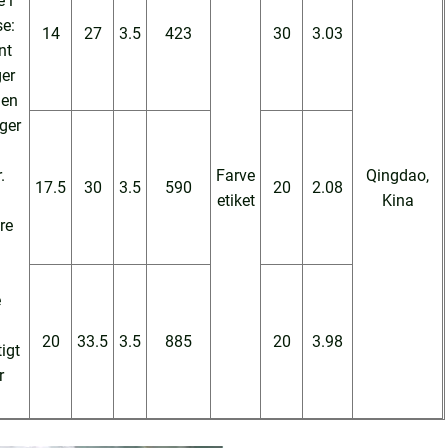
 i
e:
14
27
3.5
423
30
3.03
nt
er
 en
ger
.
Farve
Qingdao,
17.5
30
3.5
590
20
2.08
etiket
Kina
re
e
20
33.5
3.5
885
20
3.98
igt
r