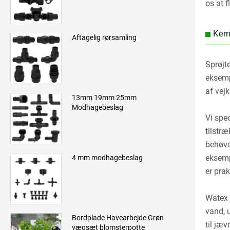
os at f
Kern
Aftagelig rørsamling
Sprøjte
eksemp
af ​​v
13mm 19mm 25mm
Modhagebeslag
Vi spe
tilstr
behøve
eksemp
4 mm modhagebeslag
er prak
Watex 
vand, 
Bordplade Havearbejde Grøn
til jæ
vægsæt blomsterpotte