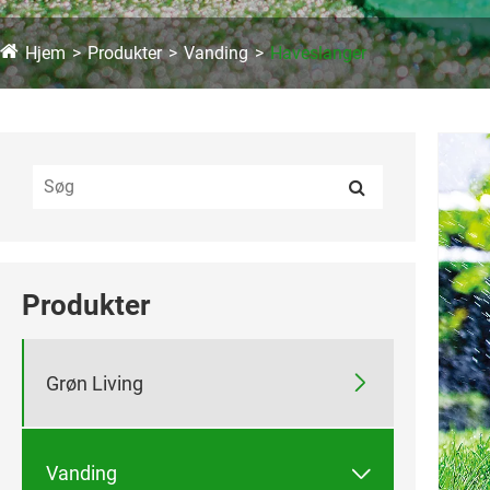
Hjem
Produkter
Vanding
Haveslanger
Produkter

Grøn Living

Vanding