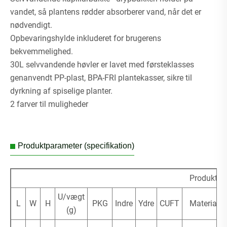
vandet, så plantens rødder absorberer vand, når det er
nødvendigt.
Opbevaringshylde inkluderet for brugerens
bekvemmelighed.
30L selvvandende høvler er lavet med førsteklasses
genanvendt PP-plast, BPA-FRI plantekasser, sikre til
dyrkning af spiselige planter.
2 farver til muligheder
Produktparameter (specifikation)
Produktstø
U/vægt
L
W
H
PKG
Indre
Ydre
CUFT
Materiale
(g)