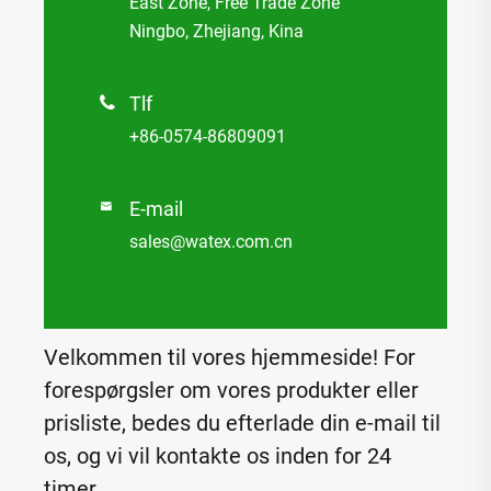
East Zone, Free Trade Zone
Ningbo, Zhejiang, Kina
Tlf

+86-0574-86809091
E-mail

sales@watex.com.cn
Velkommen til vores hjemmeside! For
forespørgsler om vores produkter eller
prisliste, bedes du efterlade din e-mail til
os, og vi vil kontakte os inden for 24
timer.