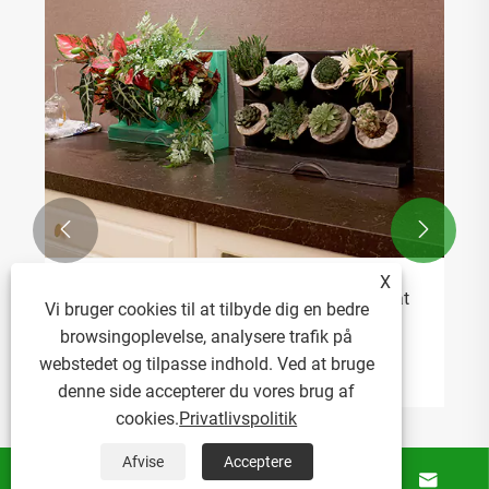


X
De farverige urtepotter får mine planter til at
Vi bruger cookies til at tilbyde dig en bedre
føle, at de er på ferie hver dag
browsingoplevelse, analysere trafik på
webstedet og tilpasse indhold. Ved at bruge
Se mere >>
denne side accepterer du vores brug af
cookies.
Privatlivspolitik
Afvise
Acceptere



