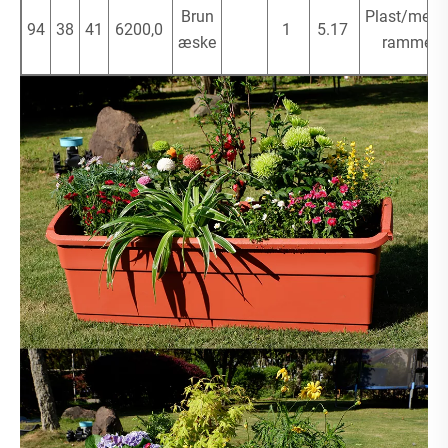
Brun
Plast/metal
94
38
41
6200,0
1
5.17
æske
ramme