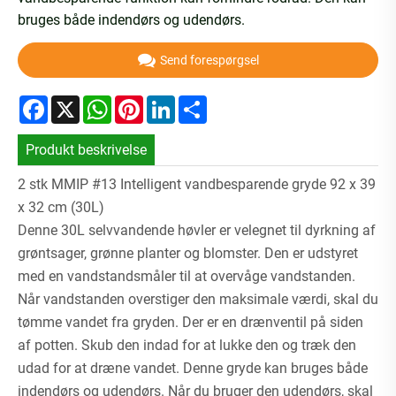
bruges både indendørs og udendørs.
Send forespørgsel
Facebook
X
WhatsApp
Pinterest
LinkedIn
Share
Produkt beskrivelse
2 stk MMIP #13 Intelligent vandbesparende gryde 92 x 39
x 32 cm (30L)
Denne 30L selvvandende høvler er velegnet til dyrkning af
grøntsager, grønne planter og blomster. Den er udstyret
med en vandstandsmåler til at overvåge vandstanden.
Når vandstanden overstiger den maksimale værdi, skal du
tømme vandet fra gryden. Der er en drænventil på siden
af ​​potten. Skub den indad for at lukke den og træk den
udad for at dræne vandet. Denne gryde kan bruges både
indendørs og udendørs. Når du bruger den udendørs, skal