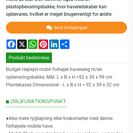
plastopbevaringsbakke, hvor haveredskaber kan
opbevares, hvilket er meget brugervenligt for ældre.
Send forespørgsel
Facebook
X
WhatsApp
Pinterest
LinkedIn
Share
Produkt beskrivelse
Budget Højrejst mobil forhøjet haveseng m/en
opbevaringsbakke, Mål: L x B x H =92 x 39 x 99 cm
Plantekasse Dimensioner - L x B x H = 92 x 39 x 32 cm
(30L)FUNKTIONSPUNKT:
●Ikke mere rygbøjning eller knæsmerter med denne
forhøjede mobile have.