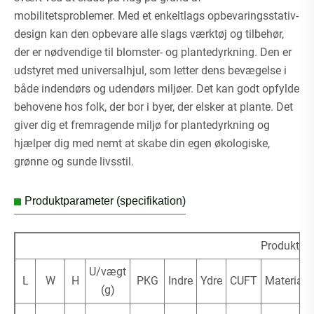
mobilitetsproblemer. Med et enkeltlags opbevaringsstativ-
design kan den opbevare alle slags værktøj og tilbehør,
der er nødvendige til blomster- og plantedyrkning. Den er
udstyret med universalhjul, som letter dens bevægelse i
både indendørs og udendørs miljøer. Det kan godt opfylde
behovene hos folk, der bor i byer, der elsker at plante. Det
giver dig et fremragende miljø for plantedyrkning og
hjælper dig med nemt at skabe din egen økologiske,
grønne og sunde livsstil.
Produktparameter (specifikation)
Produktstø
U/vægt
L
W
H
PKG
Indre
Ydre
CUFT
Materiale
(g)