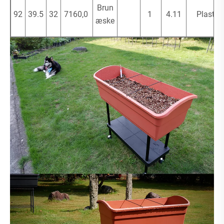
Brun
92
39.5
32
7160,0
1
4.11
Plast
æske