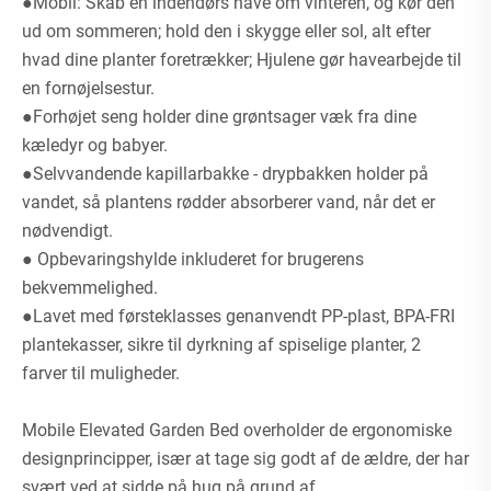
●Mobil: Skab en indendørs have om vinteren, og kør den
ud om sommeren; hold den i skygge eller sol, alt efter
hvad dine planter foretrækker; Hjulene gør havearbejde til
en fornøjelsestur.
●Forhøjet seng holder dine grøntsager væk fra dine
kæledyr og babyer.
●Selvvandende kapillarbakke - drypbakken holder på
vandet, så plantens rødder absorberer vand, når det er
nødvendigt.
● Opbevaringshylde inkluderet for brugerens
bekvemmelighed.
●Lavet med førsteklasses genanvendt PP-plast, BPA-FRI
plantekasser, sikre til dyrkning af spiselige planter, 2
farver til muligheder.
Mobile Elevated Garden Bed overholder de ergonomiske
designprincipper, især at tage sig godt af de ældre, der har
svært ved at sidde på hug på grund af