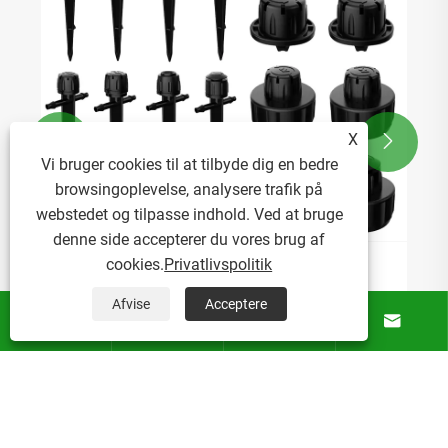
X


Vi bruger cookies til at tilbyde dig en bedre
browsingoplevelse, analysere trafik på
webstedet og tilpasse indhold. Ved at bruge
denne side accepterer du vores brug af
cookies.
Privatlivspolitik
Hvordan forbedrer mikrosprinklersprøjter
vandeffektiviteten i havevanding?
Afvise
Acceptere




Se mere >>
Om Os